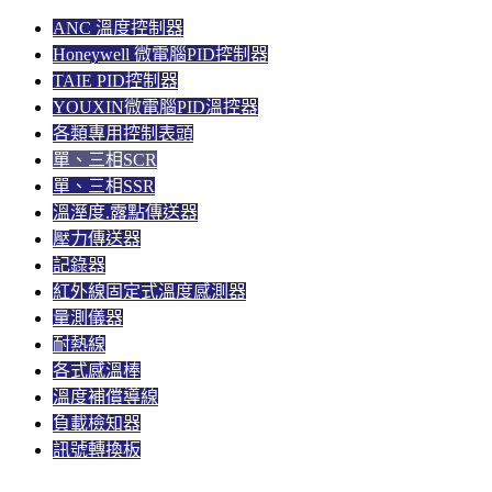
ANC 溫度控制器
Honeywell 微電腦PID控制器
TAIE PID控制器
YOUXIN微電腦PID溫控器
各類專用控制表頭
單、三相SCR
單、三相SSR
溫溼度.露點傳送器
壓力傳送器
記錄器
紅外線固定式溫度感測器
量測儀器
耐熱線
各式感溫棒
溫度補償導線
負載檢知器
訊號轉換板