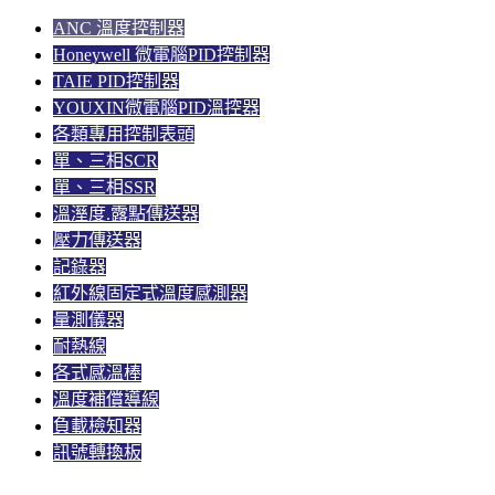
ANC 溫度控制器
Honeywell 微電腦PID控制器
TAIE PID控制器
YOUXIN微電腦PID溫控器
各類專用控制表頭
單、三相SCR
單、三相SSR
溫溼度.露點傳送器
壓力傳送器
記錄器
紅外線固定式溫度感測器
量測儀器
耐熱線
各式感溫棒
溫度補償導線
負載檢知器
訊號轉換板