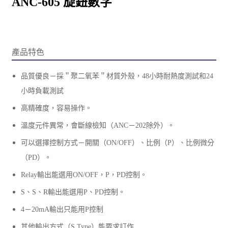
ANC-605 旋鈕數字
產品特色
品質優良－採＂聚二氧苯＂材質外殼，48小時耐熱度測試和24
小時負載測試
高精確度，容易操作。
溫度元件異常，會斷線檢知（ANC－202除外）。
可以選擇控制方式－開關（ON/OFF）
、
比例（P）
、
比例微分
（PD）。
Relay輸出能選用ON/OFF，P，PD控制。
S、S
、
R輸出能選用P
、
PD控制。
4－20mA輸出只能用P控制
其他輸出方式（S,Type）能要求訂作