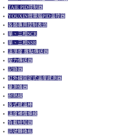
TAIE PID控制器
YOUXIN微電腦PID溫控器
各類專用控制表頭
單、三相SCR
單、三相SSR
溫溼度.露點傳送器
壓力傳送器
記錄器
紅外線固定式溫度感測器
量測儀器
耐熱線
各式感溫棒
溫度補償導線
負載檢知器
訊號轉換板