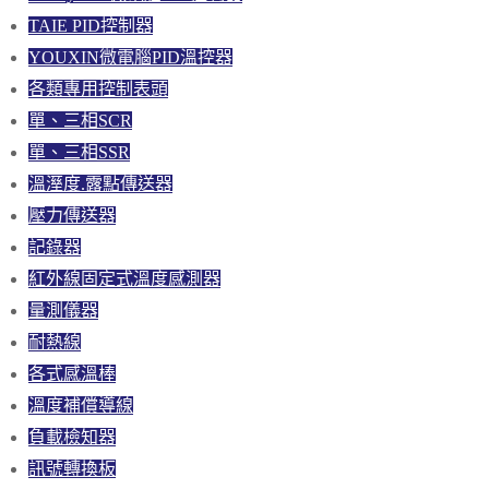
TAIE PID控制器
YOUXIN微電腦PID溫控器
各類專用控制表頭
單、三相SCR
單、三相SSR
溫溼度.露點傳送器
壓力傳送器
記錄器
紅外線固定式溫度感測器
量測儀器
耐熱線
各式感溫棒
溫度補償導線
負載檢知器
訊號轉換板