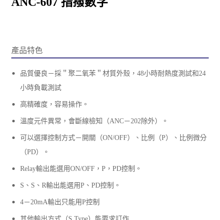
ANC-607 指撥數字
產品特色
品質優良－採＂聚二氧苯＂材質外殼，48小時耐熱度測試和24
小時負載測試
高精確度，容易操作。
溫度元件異常，會斷線檢知（ANC－202除外）。
可以選擇控制方式－開關（ON/OFF）
、
比例（P）
、
比例微分
（PD）。
Relay輸出能選用ON/OFF，P，PD控制。
S、S
、
R輸出能選用P
、
PD控制。
4－20mA輸出只能用P控制
其他輸出方式（S,Type）能要求訂作